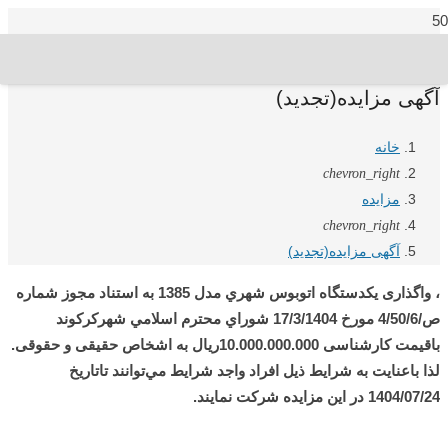
آگهی مزایده(تجدید)
خانه
chevron_right
مزایده
chevron_right
آگهی مزایده(تجدید)
، واگذاری یکدستگاه اتوبوس شهري مدل 1385
به استناد مجوز شماره
ص/4/50/6 مورخ 17/3/1404 شوراي محترم اسلامي شهركركوند
باقیمت کارشناسی 10.000.000.000ریال به اشخاص حقیقی و حقوقی.
لذا باعنايت به شرايط ذيل افراد واجد شرايط مي‌توانند تاتاریخ
1404/07/24 در اين مزايده شركت نمايند.