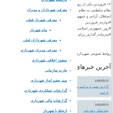
قوه قضاییه کشور
سازمان شهرداری ها و دهیاری های کشور
معرفی شهرداران و مدیران
استقلال، آزادی و جمهوری اسلامی ملت ایران به بار نشست و نظام جمهوری ا
لینک های محلی
معرفی شهردار فعلی
#دوازده_فروردین
#روز_جمهوری_اسلامی
پیام شهردار
#سرمایه_گذاری_برای_تولید
استانداری اصفهان
معرفی شهرداران قبلی
فرمانداری مبارکه
بنیاد مسکن مبارکه
معرفی مدیران شهرداری
روابط عمومی شهرداری و شورای اسلامی شهر
شرکت مخابرات مبارکه
پایگاه همیاری شهرداری های اصفهان
منشور اخلاقی شهرداری
آخرین خبرهای شهر
تماس با
چارت سازمانی
سند چشم انداز شهرداری
1405/05/13
گزارش تصویری مراسم پیاده روی اربعین حسینی در شهر
گزارشات عملکردی شهرداری
تلفن تماس:
52383266
کرکوند
گزارشات مالی شهرداری
پست الکترونیک:
info@karkevand.ir
1405/05/13
ارتباط با شهردار
پیام تشکر و قدردانی