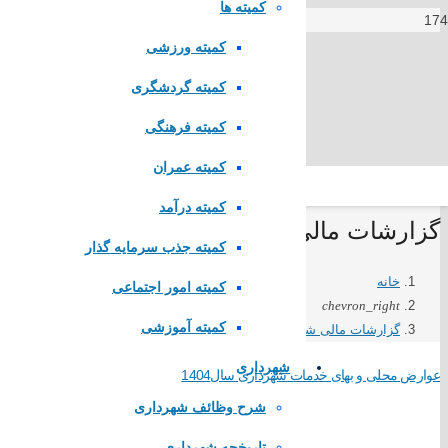
کمیته ها
کمیته ورزشی
کمیته گردشگری
کمیته فرهنگی
کمیته عمران
کمیته درآمد
گزارشات مالی شهرداری
کمیته جذب سرمایه گذار
لینک های مستقیم
خانه
کمیته امور اجتماعی
chevron_right
کمیته آموزشی
گزارشات مالی شهرداری
پا
یگاه اطلاع رسانی مقام معظم رهبری
پایگاه اطلاع رسانی ریاست جمهوری
شهرداری
عوارض محلی و بهای خدمات شهرداری سال1404
وزارت کشور
مجلس شورای اسلامی
شرح وظائف شهرداری
قوه قضاییه کشور
تاریخچه شهرداری