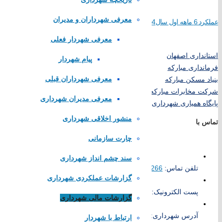
سازمان شهرداری ها و دهیاری های کشور
معرفی شهرداران و مدیران
لینک های محلی
عملکرد 6 ماهه اول سال1404
معرفی شهردار فعلی
استانداری اصفهان
پیام شهردار
فرمانداری مبارکه
معرفی شهرداران قبلی
بنیاد مسکن مبارکه
شرکت مخابرات مبارکه
معرفی مدیران شهرداری
پایگاه همیاری شهرداری های اصفهان
منشور اخلاقی شهرداری
تماس با
چارت سازمانی
سند چشم انداز شهرداری
تلفن تماس:
52383266
گزارشات عملکردی شهرداری
پست الکترونیک:
info@karkevand.ir
گزارشات مالی شهرداری
آدرس شهرداری: شهرستان مبارکه، شهر کرکوند، انتهای بلوار امام خم
ارتباط با شهردار