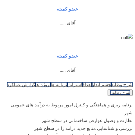
عضو کمیته
آقای .....
عضو کمیته
آقای .....
شرح وظایف
چشم انداز
اهداف
استراتژی
برنامه ها
پروژه ها
گزارش عملکرد
شرح وظایف
برنامه ریزی و هماهنگی و کنترل امور مربوط به درآمد های عمومی
شهر
نظارت و وصول عوارض ساختمانی در سطح شهر
بررسی و شناسایی منابع جدید درآمد زا در سطح شهر