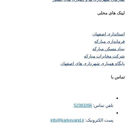
لینک های محلی
استانداری اصفهان
فرمانداری مبارکه
بنیاد مسکن مبارکه
شرکت مخابرات مبارکه
پایگاه همیاری شهرداری های اصفهان
تماس با
تلفن تماس:
52383266
پست الکترونیک:
info@karkevand.ir