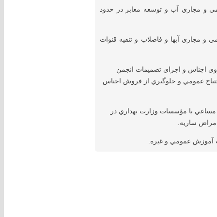
 عمومي و مجاري آب و توسعه معابر در حدود
ي و مجاري آبها و فاضلاب ‌و تنقيه ‌قنوات
روي اجناس و اجراي تصميمات انجمن
احتياج عمومي و جلوگيري از فروش اجناس
 مساعي با مؤسسات وزارت بهداري در
امراض ساريه.