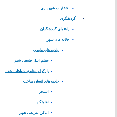
افتخارات شهرداری
گردشگری
راهنمای گردشگران
تماس با
جاذبه های شهر
جاذبه های طبیعی
تلفن تماس:
83266
چشم انداز طبیعی شهر
پست الکترونیک:
ir
پارکها و مناطق حفاظت شده
آدرس شهرداری: شه
جاذبه های انسان ساخت
شهر کرکوند، انتهای
استخر
اقامتگاه
کلیه حقوق ماد
اماکن تفریحی شهر