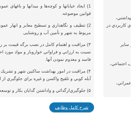
1) ايجاد خيابانها و كوچه‌ها و ميدانها و باغهاي
قوانين موضوعه.
ي، بهداشتي،
ل هاي كاربردي در
2) تنظيف و نگاهداري و تسطيح معابر و انهار عموم
‌مربوط ‌به‌ شهر و تأمين آب و روشنایی
ي و ساير
۳) مراقبت و اهتمام كامل در نصب برگه قيمت بر 
دد.
نسبت به ارزاني و فراواني خواروبار و مواد مورد 
فاسد و معدوم نمودن آنها.
 مختلف اجتماعي،
۴) مراقبت در امور بهداشت ساكنين شهر و تشريك
آبله كوبي و تلقيح واكسن و غيره براي جلوگيري از 
دي، عمراني،
۵) جلوگيري‌ازگدائي‌ و واداشتن گدايان بكار و توسعه آموزش عمومي و غيره.
شرح کامل وظایف