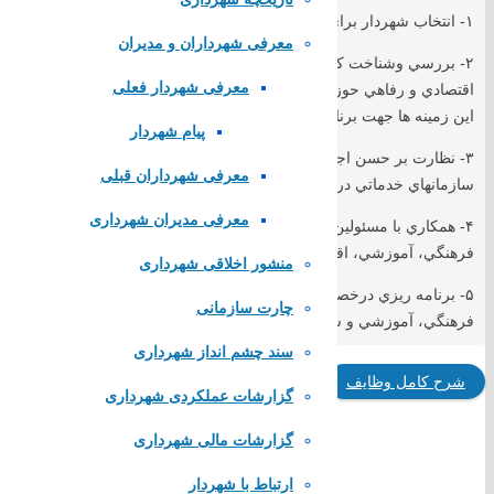
۱- انتخاب شهردار براي مدت چهارسال
معرفی شهرداران و مدیران
۲- بررسي وشناخت كمبودها، نيازها و نارسائيهاي اجتماعي، فرهنگي، آموزش
معرفی شهردار فعلی
اقتصادي و رفاهي حوزه انتخابيه و تهيه طرحها و پيشنهادهاي اصلاحي و راه ح
اين زمينه ها جهت برنامه ريزي و ارائه آن به مقامات مسئول ذيربط.
پیام شهردار
۳- نظارت بر حسن اجراي مصوبات شورا و طرحهاي مصوب در امور شهردار
معرفی شهرداران قبلی
سازمانهاي خدماتي در صورتي كه اين نظارت مخل جريان عادي اين امور نگر
معرفی مدیران شهرداری
۴- همكاري با مسئولين اجرايي و نهادها و سازمانهاي مملكتي در زمينه هاي
فرهنگي، آموزشي، اقتصادي و عمراني بنا به درخواست آنان.
منشور اخلاقی شهرداری
۵- برنامه ريزي درخصوص مشاركت مردم در انجام خدمات اجتماعي، اقتصا
چارت سازمانی
فرهنگي، آموزشي و ساير امور رفاهي با موافقت دستگاههاي ذيربط.
سند چشم انداز شهرداری
شرح کامل وظایف
گزارشات عملکردی شهرداری
گزارشات مالی شهرداری
ارتباط با شهردار