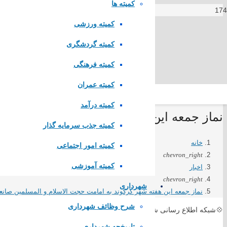
کمیته ها
کمیته ورزشی
کمیته گردشگری
کمیته فرهنگی
کمیته عمران
کمیته درآمد
نماز جمعه این هفته شهر کرکوند به امامت ح
کمیته جذب سرمایه گذار
لینک های مستقیم
خانه
کمیته امور اجتماعی
chevron_right
کمیته آموزشی
اخبار
پا
یگاه اطلاع رسانی مقام معظم رهبری
chevron_right
پایگاه اطلاع رسانی ریاست جمهوری
شهرداری
نماز جمعه این هفته شهر کرکوند به امامت حجت الاسلام و المسلمین صان
وزارت کشور
مجلس شورای اسلامی
شرح وظائف شهرداری
💠شبکه اطلاع رسانی شهر کرکوند
قوه قضاییه کشور
تاریخچه شهرداری