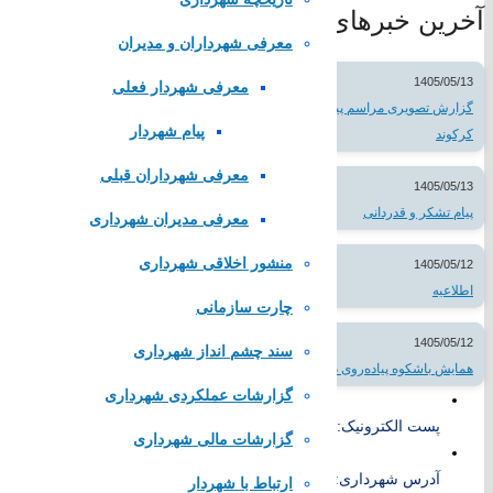
سازمان شهرداری ها و دهیاری های کشور
آخرین خبرهای شهر
معرفی شهرداران و مدیران
لینک های محلی
1405/05/13
معرفی شهردار فعلی
گزارش تصویری مراسم پیاده روی اربعین حسینی در شهر
استانداری اصفهان
پیام شهردار
کرکوند
فرمانداری مبارکه
معرفی شهرداران قبلی
بنیاد مسکن مبارکه
1405/05/13
شرکت مخابرات مبارکه
پیام تشکر و قدردانی
معرفی مدیران شهرداری
پایگاه همیاری شهرداری های اصفهان
منشور اخلاقی شهرداری
1405/05/12
تماس با
اطلاعیه
چارت سازمانی
1405/05/12
سند چشم انداز شهرداری
همایش باشکوه پیاده‌روی دلدادگان اربعین حسینی
تلفن تماس:
52383266
گزارشات عملکردی شهرداری
پست الکترونیک:
info@karkevand.ir
گزارشات مالی شهرداری
آدرس شهرداری: شهرستان مبارکه، شهر کرکوند، انتهای بلوار امام خم
ارتباط با شهردار