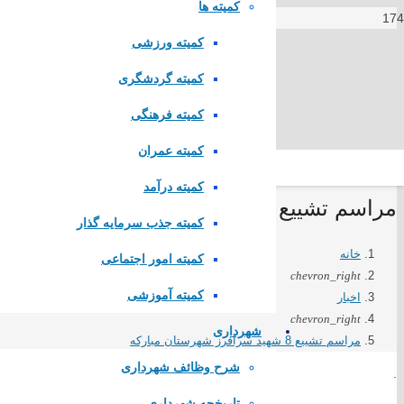
کمیته ها
کمیته ورزشی
کمیته گردشگری
کمیته فرهنگی
کمیته عمران
کمیته درآمد
مراسم تشییع 8 شهید سرافرز شهرستان مبارکه
کمیته جذب سرمایه گذار
لینک های مستقیم
خانه
کمیته امور اجتماعی
chevron_right
کمیته آموزشی
اخبار
پا
یگاه اطلاع رسانی مقام معظم رهبری
chevron_right
پایگاه اطلاع رسانی ریاست جمهوری
شهرداری
مراسم تشییع 8 شهید سرافرز شهرستان مبارکه
وزارت کشور
مجلس شورای اسلامی
شرح وظائف شهرداری
.
قوه قضاییه کشور
تاریخچه شهرداری