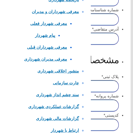
شماره شناسنامه
*
معرفی شهرداران و مدیران
معرفی شهردار فعلی
آدرس متقاضی
*
پیام شهردار
لینک های مستقیم
معرفی شهرداران قبلی
مشخصات ملک
پا
یگاه اطلاع رسانی مقام معظم رهبری
معرفی مدیران شهرداری
پایگاه اطلاع رسانی ریاست جمهوری
منشور اخلاقی شهرداری
وزارت کشور
پلاک ثبتی
*
مجلس شورای اسلامی
چارت سازمانی
قوه قضاییه کشور
سازمان شهرداری ها و دهیاری های کشور
سند چشم انداز شهرداری
شماره پروانه
*
لینک های محلی
گزارشات عملکردی شهرداری
کدپستی
*
گزارشات مالی شهرداری
استانداری اصفهان
ارتباط با شهردار
فرمانداری مبارکه