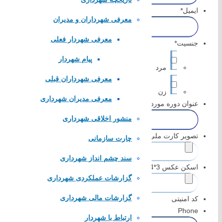
سازمان شهرداری ها و دهیاری های کشور
ایمیل
*
معرفی شهرداران و مدیران
لینک های محلی
معرفی شهردار فعلی
جنسیت
*
استانداری اصفهان
پیام شهردار
مرد
فرمانداری مبارکه
معرفی شهرداران قبلی
بنیاد مسکن مبارکه
شرکت مخابرات مبارکه
زن
معرفی مدیران شهرداری
پایگاه همیاری شهرداری های اصفهان
عنوان دوره مورد درخواست
*
منشور اخلاقی شهرداری
تماس با
تصویر کارت ملی
*
چارت سازمانی
if, png, pdf, jpeg.
سند چشم انداز شهرداری
اسکن عکس 3*4
*
تلفن تماس:
52383266
گزارشات عملکردی شهرداری
if, png, pdf, jpeg.
پست الکترونیک:
info@karkevand.ir
گزارشات مالی شهرداری
کد امنیتی
Phone
آدرس شهرداری: شهرستان مبارکه، شهر کرکوند، انتهای بلوار امام خم
ارتباط با شهردار