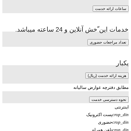
ساعات ارائه خدمت
خدمات این ّخش آنلاین و 24 ساعته میباشد.
تعداد مراجعات حضوری
یکبار
هزینه ارائه خدمت (ریال)
مطابق دفترچه عوارض سالیانه
نحوه دسترسی خدمت
اینترنتی
پست اکترونیک
crop_din
حضوری
crop_din
تلفن همراه
crop_din