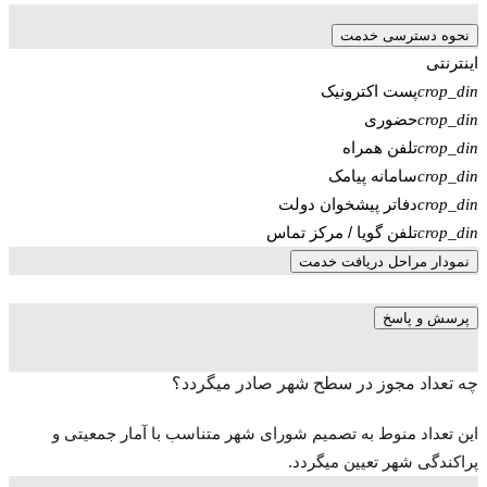
نحوه دسترسی خدمت
اینترنتی
پست اکترونیک
crop_din
حضوری
crop_din
تلفن همراه
crop_din
سامانه پیامک
crop_din
دفاتر پیشخوان دولت
crop_din
تلفن گویا / مرکز تماس
crop_din
نمودار مراحل دریافت خدمت
پرسش و پاسخ
چه تعداد مجوز در سطح شهر صادر میگردد؟
این تعداد منوط به تصمیم شورای شهر متناسب با آمار جمعیتی و
پراکندگی شهر تعیین میگردد.