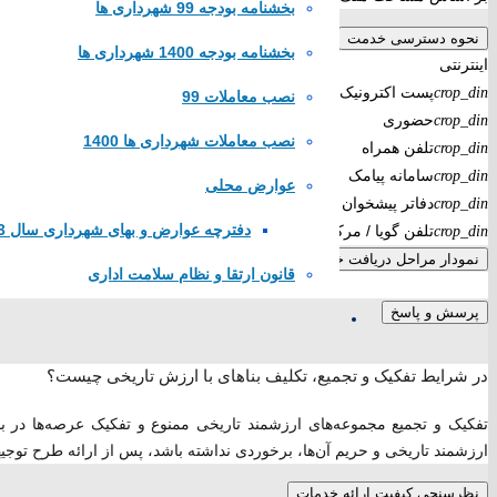
بخشنامه بودجه 99 شهرداری ها
وزارت کشور
نحوه دسترسی خدمت
مجلس شورای اسلامی
بخشنامه بودجه 1400 شهرداری ها
اینترنتی
قوه قضاییه کشور
پست اکترونیک
crop_din
نصب معاملات 99
سازمان شهرداری ها و دهیاری های کشور
حضوری
crop_din
لینک های محلی
نصب معاملات شهرداری ها 1400
تلفن همراه
crop_din
سامانه پیامک
crop_din
عوارض محلی
دفاتر پیشخوان دولت
crop_din
استانداری اصفهان
دفترچه عوارض و بهای شهرداری سال 1403
تلفن گویا / مرکز تماس
crop_din
فرمانداری مبارکه
نمودار مراحل دریافت خدمت
بنیاد مسکن مبارکه
قانون ارتقا و نظام سلامت اداری
شرکت مخابرات مبارکه
پرسش و پاسخ
پایگاه همیاری شهرداری های اصفهان
تماس با
در شرایط تفکیک و تجمیع، تکلیف بناهای با ارزش تاریخی چیست؟
تفکیک و تجمیع مجموعه‌های ارزشمند تاریخی ممنوع و تفکیک عرصه‌ها در 
ارزشمند تاریخی و حریم آن‌ها، برخوردی نداشته باشد، پس از ارائه طرح توجیهی و تصو
تلفن تماس:
52383266
نظرسنجی کیفیت ارائه خدمات