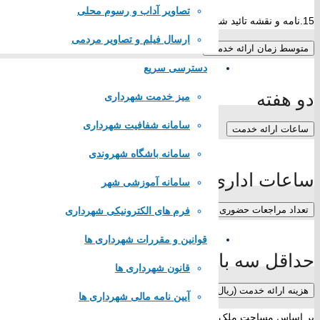
تصاویر آداب و رسوم محلی
15.نامه و نقشه تائيد شده به اداره ثبت جهت صدور سند شش دانگ بر روي محل مورد نظر
ارسال فیلم و تصاویر مردمی
متوسط زمان ارائه خدمت
دسترسی سریع
دو هفته
میز خدمت شهرداری
سامانه شفافیت شهرداری
ساعات ارائه خدمت
سامانه باشگاه شهروندی
ساعات اداری
سامانه آموزشی شهر
تعداد مراجعات حضوری
فرم های الکترونیکی شهرداری
قوانین و مقررات شهرداری ها
لینک های مستقیم
حداقل سه بار
قانون شهرداری ها
هزینه ارائه خدمت (ریال)
آیین نامه مالی شهرداری ها
پا
یگاه اطلاع رسانی مقام معظم رهبری
پایگاه اطلاع رسانی ریاست جمهوری
بر اساس مساحت ملک و دفترچه عوارض سالیانه شهرداری