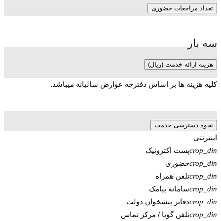
تعداد مراجعات حضوری
سه بار
هزینه ارائه خدمت (ریال)
کلیه هزینه ها بر اساس دفترچه عوارض سالیانه میباشد.
نحوه دسترسی خدمت
اینترنتی
پست اکترونیک
crop_din
حضوری
crop_din
تلفن همراه
crop_din
سامانه پیامک
crop_din
دفاتر پیشخوان دولت
crop_din
تلفن گویا / مرکز تماس
crop_din