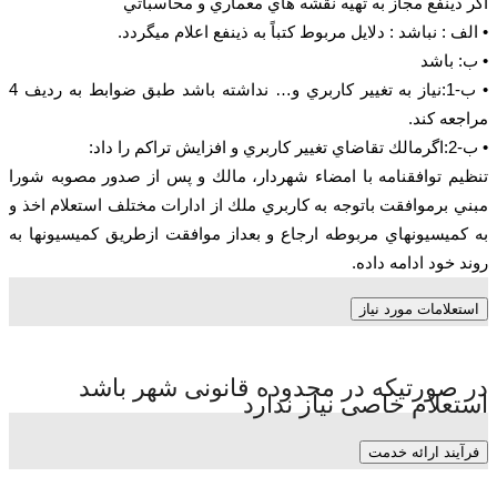
اگر ذينفع مجاز به تهيه نقشه هاي معماري و محاسباتي
• الف : نباشد : دلايل مربوط كتباً به ذينفع اعلام ميگردد.
• ب: باشد
• ب-1:نياز به تغيير كاربري و… نداشته باشد طبق ضوابط به رديف 4
مراجعه كند.
• ب-2:اگرمالك تقاضاي تغيير كاربري و افزايش تراكم را داد:
تنظيم توافقنامه با امضاء شهردار، مالك و پس از صدور مصوبه شورا
مبني برموافقت باتوجه به كاربري ملك از ادارات مختلف استعلام اخذ و
به كميسيونهاي مربوطه ارجاع و بعداز موافقت ازطريق كميسيونها به
روند خود ادامه داده.
استعلامات مورد نیاز
در صورتیکه در محدوده قانونی شهر باشد
استعلام خاصی نیاز ندارد
فرآیند ارائه خدمت