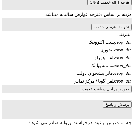
هزینه ارائه خدمت (ریال)
هزینه بر اساس دفترچه عوارض سالیانه میباشد.
نحوه دسترسی خدمت
اینترنتی
پست اکترونیک
crop_din
حضوری
crop_din
تلفن همراه
crop_din
سامانه پیامک
crop_din
دفاتر پیشخوان دولت
crop_din
تلفن گویا / مرکز تماس
crop_din
نمودار مراحل دریافت خدمت
پرسش و پاسخ
چه مدت پس از ثبت درخواست پروانه صادر می شود؟