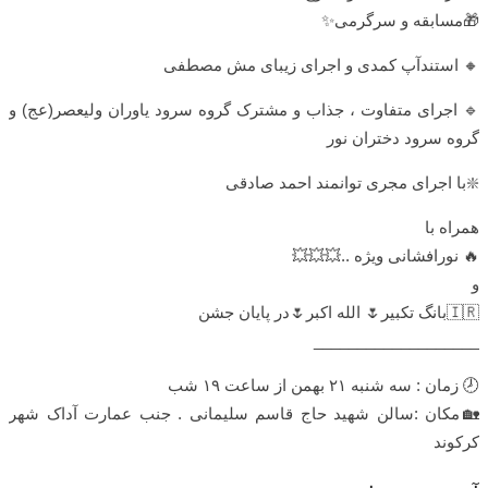
🎁مسابقه و سرگرمی✨
🔸 استندآپ کمدی و اجرای زیبای مش مصطفی
🔹 اجرای متفاوت ، جذاب و مشترک گروه سرود یاوران ولیعصر(عج) و
گروه سرود دختران نور
❇️با اجرای مجری توانمند احمد صادقی
همراه با
🔥 نورافشانی ویژه ..💥💥💥
و
🇮🇷بانگ تکبیر🌷 الله اکبر🌷در پایان جشن
___________________
🕗 زمان : سه شنبه ۲۱ بهمن از ساعت ۱۹ شب
🏡مکان :سالن شهید حاج قاسم سلیمانی . جنب عمارت آداک شهر
کرکوند