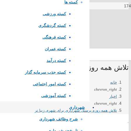
کمیته ها
کمیته ورزشی
کمیته گردشگری
کمیته فرهنگی
کمیته عمران
کمیته درآمد
تلاش همه روزه پرسنل شهرداری برای شهری ز
کمیته جذب سرمایه گذار
لینک های مستقیم
خانه
کمیته امور اجتماعی
chevron_right
کمیته آموزشی
اخبار
پا
یگاه اطلاع رسانی مقام معظم رهبری
chevron_right
پایگاه اطلاع رسانی ریاست جمهوری
شهرداری
تلاش همه روزه پرسنل شهرداری برای شهری زیبا تر
وزارت کشور
مجلس شورای اسلامی
شرح وظائف شهرداری
.
قوه قضاییه کشور
تاریخچه شهرداری