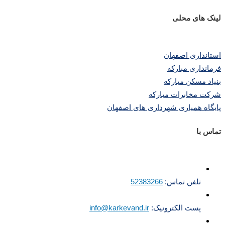
لینک های محلی
استانداری اصفهان
فرمانداری مبارکه
بنیاد مسکن مبارکه
شرکت مخابرات مبارکه
پایگاه همیاری شهرداری های اصفهان
تماس با
تلفن تماس:
52383266
پست الکترونیک:
info@karkevand.ir