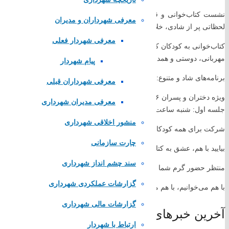
نشست کتاب‌خوانی و قصه‌گویی کودکان فرصتی است تا کودکان با شنیدن قص
معرفی شهرداران و مدیران
لحظاتی پر از شادی، خلاقیت و یادگیری را تجربه کنند.
پا
یگاه اطلاع رسانی مقام معظم رهبری
معرفی شهردار فعلی
کتاب‌خوانی به کودکان کمک می‌کند تا: خلاق‌تر فکر کنند. تمرکز و حافظه قوی‌ت
پایگاه اطلاع رسانی ریاست جمهوری
مهربانی، دوستی و همدلی را بیاموزند. با دنیایی از دانایی و خیال آشنا شوند.
وزارت کشور
پیام شهردار
مجلس شورای اسلامی
برنامه‌های شاد و متنوع: قصه‌گویی کتاب‌خوانی گروهی بازی‌های خلاقانه نقاش
معرفی شهرداران قبلی
قوه قضاییه کشور
سازمان شهرداری ها و دهیاری های کشور
ویژه دختران و پسران ۶ تا ۱۲ سال
معرفی مدیران شهرداری
جلسه اول: شنبه ساعت ۵:۳۰ عصر کتابخانه عمومی سالار شهیدان شهر کرکوند – بخش کودک
لینک های محلی
منشور اخلاقی شهرداری
شرکت برای همه کودکان کاملاً رایگان است.
چارت سازمانی
بیایید با هم، عشق به کتاب را در دل کودکانمان بکاریم؛ زیرا کودکی که امروز
استانداری اصفهان
فرمانداری مبارکه
سند چشم انداز شهرداری
منتظر حضور گرم شما و فرشته‌های کوچک کتاب‌دوست هستیم…
بنیاد مسکن مبارکه
گزارشات عملکردی شهرداری
شرکت مخابرات مبارکه
با هم می‌خوانیم، با هم می‌خندیم، با هم بزرگ می‌شویم.
پایگاه همیاری شهرداری های اصفهان
گزارشات مالی شهرداری
آخرین خبرهای شهر
تماس با
ارتباط با شهردار