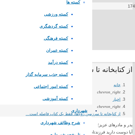
کمیته ها
کمیته ورزشی
کمیته گردشگری
کمیته فرهنگی
کمیته عمران
کمیته درآمد
از کتابخانه تا سرزمین رؤیاها، فقط یک کتا
کمیته جذب سرمایه گذار
خانه
کمیته امور اجتماعی
chevron_right
کمیته آموزشی
اخبار
chevron_right
شهرداری
از کتابخانه تا سرزمین رؤیاها، فقط یک کتاب فاصله است…
شرح وظائف شهرداری
پدر و مادرهای عزیز؛
آیا دوست دارید فرزندتان در محیطی شاد، امن و صمیمی، با دنیای شیرین کتاب
لینک های مستقیم
تاریخچه شهرداری