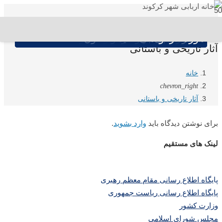
موزه کرکوند
خانه اربابی شهر کرکوند
حمام چهارصدساله کرکوند
امامزاده بی بی حلیمه خاتون
مسجد تاریخی باباجابر کرکوند
برج های کبوترخانه شهر کرکوند
آثار تاریخی و باستانی
خانه
chevron_right
آثار تاریخی و باستانی
برای نوشتن دیدگاه باید
وارد بشوید
.
لینک های مستقیم
پا
یگاه اطلاع رسانی مقام معظم رهبری
پایگاه اطلاع رسانی ریاست جمهوری
وزارت کشور
مجلس شورای اسلامی