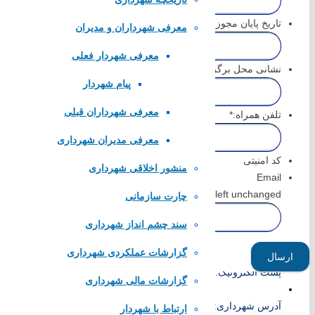
rmat: MM slash DD slash YYYY
سازمان شهرداری ها و دهیاری های کشور
تاریخ پایان مجوز درخواستی
*
معرفی شهرداران و مدیران
لینک های محلی
rmat: MM slash DD slash YYYY
معرفی شهردار فعلی
نشانی محل برگزاری
*
استانداری اصفهان
پیام شهردار
فرمانداری مبارکه
معرفی شهرداران قبلی
بنیاد مسکن مبارکه
تلفن همراه:
*
شرکت مخابرات مبارکه
معرفی مدیران شهرداری
پایگاه همیاری شهرداری های اصفهان
کد امنیتی
منشور اخلاقی شهرداری
تماس با
Email
his field is for validation purposes and should be left unchanged.
چارت سازمانی
سند چشم انداز شهرداری
تلفن تماس:
52383266
گزارشات عملکردی شهرداری
پست الکترونیک:
info@karkevand.ir
گزارشات مالی شهرداری
آدرس شهرداری: شهرستان مبارکه، شهر کرکوند، انتهای بلوار امام خم
ارتباط با شهردار