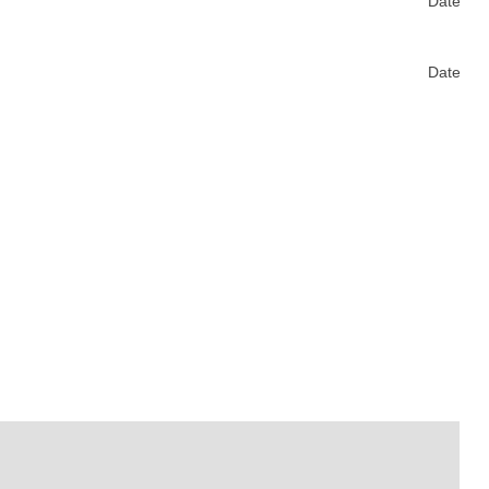
Date Fo
Date Fo
T
ینی