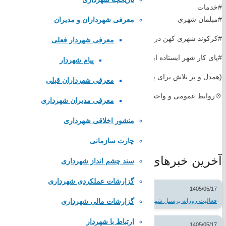
#خدمات
پایگاه اطلاع رسانی ریاست جمهوری
#مبلمان شهری
معرفی شهرداران و مدیران
وزارت کشور
مجلس شورای اسلامی
#کرکوند شهری کهن در تکاپوی شکوفایی
معرفی شهردار فعلی
قوه قضاییه کشور
سازمان شهرداری ها و دهیاری های کشور
#پای کار شهر ایستاده ایم
پیام شهردار
لینک های محلی
(همدل و پر تلاش برای پیشرفت شهر کرکوند )
معرفی شهرداران قبلی
💠روابط عمومی و واحد ارتباطات مردمی شهرداری و شورای اسلامی شهر ک
معرفی مدیران شهرداری
استانداری اصفهان
منشور اخلاقی شهرداری
فرمانداری مبارکه
بنیاد مسکن مبارکه
چارت سازمانی
شرکت مخابرات مبارکه
آخرین خبرهای شهر
پایگاه همیاری شهرداری های اصفهان
سند چشم انداز شهرداری
تماس با
گزارشات عملکردی شهرداری
1405/05/17
گزارشات مالی شهرداری
فعالیت روزانه پرسنل شهرداری
ارتباط با شهردار
تلفن تماس:
52383266
1405/05/17