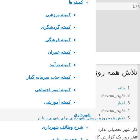
کمیته ها
کمیته ورزشی
کمیته گردشگری
کمیته فرهنگی
کمیته عمران
کمیته درآمد
تلاش همه روزه پرسنل شهرداری برای شهری ز
کمیته جذب سرمایه گذار
خانه
کمیته امور اجتماعی
chevron_right
کمیته آموزشی
اخبار
chevron_right
شهرداری
لینک های مستقیم
تلاش همه روزه پرسنل شهرداری برای شهری زیبا تر
شرح وظائف شهرداری
کار شهر تعطیلی ندارد
#هر روز یک گزارش کار#فضای سبز
پا
یگاه اطلاع رسانی مقام معظم رهبری
تاریخچه شهرداری