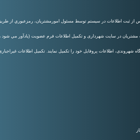
س از ثبت اطلاعات در سيستم توسط مسئول امورمشتريان، رمزعبوري از طريق پ
تريان در سايت شهرداری و تكميل اطلاعات فرم عضويت (يادآور مي شود رمز
 شهروندی، اطلاعات پروفايل خود را تكميل نمايند. تکمیل اطلاعات غیراجباری 
ز