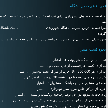
نحوه عضویت در باشگاه
مراجعه به كانترهای شهرداری براي ثبت اطلاعات و تكميل فرم عضويت كه پ
شد.
مراجعه به آدرس اینترنتی باشگاه شهروندی ………………….. یا لينك باشگاه مش
گردد)
شهروندان محترم مي توانند پس از دريافت رمزعبور با مراجعه به سايت باشگاه
نحوه کسب امتیاز
ثبت نام در باشگاه شهروندی 10 امتياز
به ازاي تكميل هر قسمت از فرم ثبت نام 1 امتياز
به ازاي هر 500,000 ريال خريد از مراکز تحت پوشش …. امتياز
خريد در روزهاي شنبه تا چهار شنبه 30 درصد از امتياز خريد
معرفي مشتري جديد به باشگاه مشتريان 10 امتياز
خرید از مراکز خاص مورد نظر شهرداری … امتیاز
پرداخت به موقع عوارض نوسازی،خودرو،کسب و پیشه ، … امتیاز
پرداخت پیش از موقع عوارض نوسازی،خودرو،کسب و پیشه ، هر روز … امتیا
ارسال دوره‌ای امتیازات به آدرس الکترونیک شهروندان