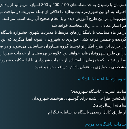
همزمان با رسیدن به حد نصاب‌های 100، 200 و 300 امتیاز، می‌توانید از پاداش‌های در نظر گرفته شده بهره مند گردید.
احترام به قوانين شهري،رعايت وظايف اخلاقي از جمله مديريت در مباحث مه
شهروندان در این طرح آموزش دیده و با انجام صحيح آن رتبه كسب مي‌كنند.
هر امتياز معادل …… ريال محاسبه خواهد شد.
در هر ماه متناسب با نامگذاري‌هاي مرتبط با مديريت شهري جشنواره باشگاه 
گردیده و ضممن قرعه کشی جوایزی به شهروندان نمونه اهدا میگردد که این 
در اجراي اين طرح افكار نو توسط گروه مشاوران شناسايي مي‌شوند و در صور
در این طرح شهروندان قادر خواهند بود علاوه بر بهره‌مندی از خدمات شهرداری،
به این ترتیب که همزمان با استفاده از خدمات شهرداری با ارائه کارت شهرون
مشخصی ، جوایزی به عنوان پاداش دریافت خواهید نمود
نحوه ارتباط اعضا با باشگاه
سایت اینترنتی “باشگاه شهروندی”
اپلیکیشن طراحی شده برای گوشیهای هوشمند شهروندان
سامانه ارسال پیامک
از طریق کانال رسمی باشگاه در سامانه تلگرام
خدمات باشگاه به مردم